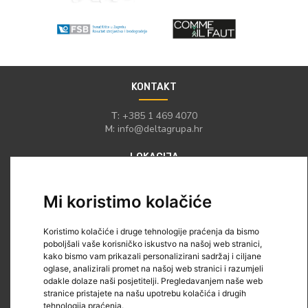
KONTAKT
T:
+385 1 469 4070
M:
info@deltagrupa.hr
LOKACIJA
Kaptol 19
Mi koristimo kolačiće
HR-10000 Zagreb
Hrvatska
Koristimo kolačiće i druge tehnologije praćenja da bismo
IZBORNIK
poboljšali vaše korisničko iskustvo na našoj web stranici,
kako bismo vam prikazali personalizirani sadržaj i ciljane
O nama
oglase, analizirali promet na našoj web stranici i razumjeli
odakle dolaze naši posjetitelji. Pregledavanjem naše web
O projektu
stranice pristajete na našu upotrebu kolačića i drugih
Vijesti
tehnologija praćenja.