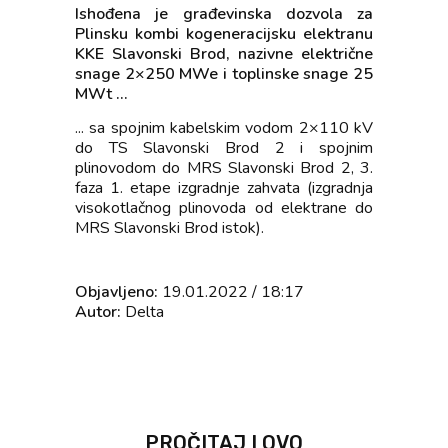
Ishođena je građevinska dozvola za
Plinsku kombi kogeneracijsku elektranu
KKE Slavonski Brod, nazivne električne
snage 2×250 MWe i toplinske snage 25
MWt ...
... sa spojnim kabelskim vodom 2×110 kV
do TS Slavonski Brod 2 i spojnim
plinovodom do MRS Slavonski Brod 2, 3.
faza 1. etape izgradnje zahvata (izgradnja
visokotlačnog plinovoda od elektrane do
MRS Slavonski Brod istok).
Objavljeno:
19.01.2022 / 18:17
Autor:
Delta
PROČITAJ I OVO