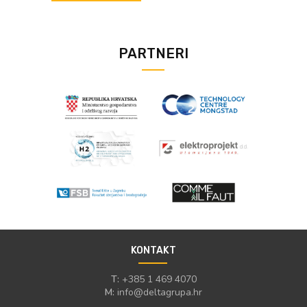
PARTNERI
KONTAKT
T:
+385 1 469 4070
M:
info@deltagrupa.hr