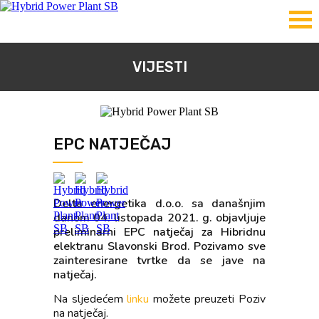
VIJESTI
EPC NATJEČAJ
Delta energetika d.o.o. sa današnjim
danom 04. listopada 2021. g. objavljuje
preliminarni EPC natječaj za Hibridnu
elektranu Slavonski Brod. Pozivamo sve
zainteresirane tvrtke da se jave na
natječaj.
Na sljedećem
linku
možete preuzeti Poziv
na natječaj.