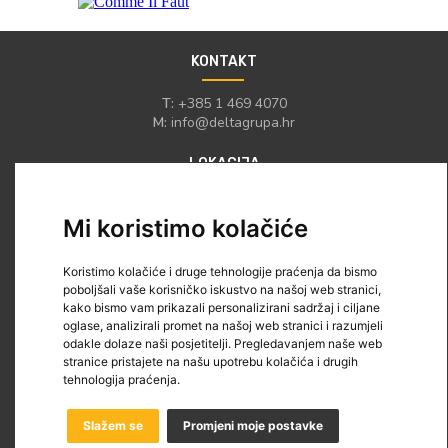
KONTAKT
T:
+385 1 469 4070
M:
info@deltagrupa.hr
LOKACIJA
Kaptol 19
Mi koristimo kolačiće
HR-10000 Zagreb
Hrvatska
Koristimo kolačiće i druge tehnologije praćenja da bismo
IZBORNIK
poboljšali vaše korisničko iskustvo na našoj web stranici,
kako bismo vam prikazali personalizirani sadržaj i ciljane
O nama
oglase, analizirali promet na našoj web stranici i razumjeli
odakle dolaze naši posjetitelji. Pregledavanjem naše web
O projektu
stranice pristajete na našu upotrebu kolačića i drugih
Vijesti
tehnologija praćenja.
Promo
Slažem se
Promjeni moje postavke
Podaci o tvrtki
|
Uvjeti korištenja
|
Kontakt